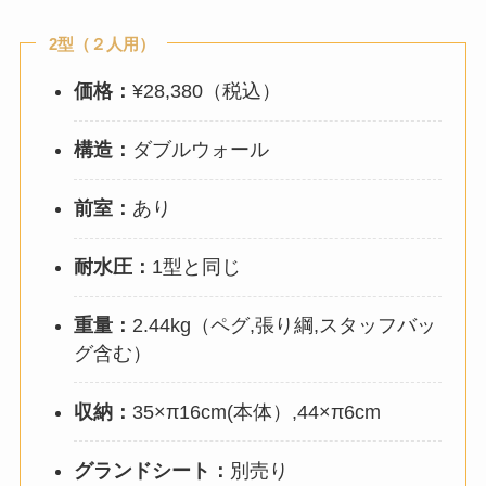
2型（２人用）
価格：
¥28,380（税込）
構造：
ダブルウォール
前室：
あり
耐水圧：
1型と同じ
重量：
2.44kg（ペグ,張り綱,スタッフバッ
グ含む）
収納：
35×π16cm(本体）,44×π6cm
グランドシート：
別売り