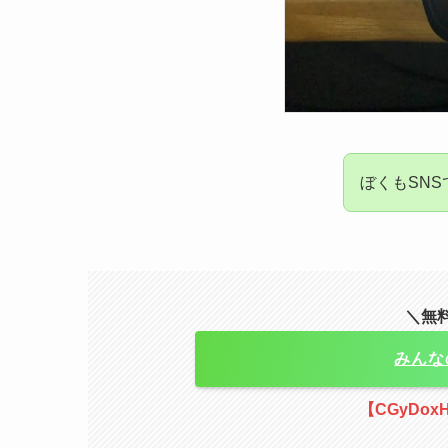
ぼくもSNS
＼無
みんな
【CGyDox