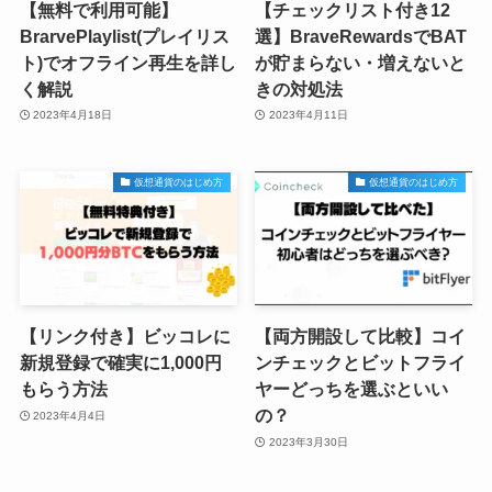
【無料で利用可能】
【チェックリスト付き12
BrarvePlaylist(プレイリス
選】BraveRewardsでBAT
ト)でオフライン再生を詳し
が貯まらない・増えないと
く解説
きの対処法
2023年4月18日
2023年4月11日
仮想通貨のはじめ方
仮想通貨のはじめ方
【リンク付き】ビッコレに
【両方開設して比較】コイ
新規登録で確実に1,000円
ンチェックとビットフライ
もらう方法
ヤーどっちを選ぶといい
の？
2023年4月4日
2023年3月30日