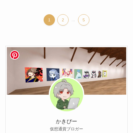
1
2
...
5
かきぴー
仮想通貨ブロガー