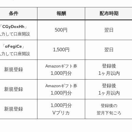
条件
報酬
配布時期
「
CGyDoxHh
」
500円
翌日
入力して口座開設
「
oFegiCe
」
1,500円
翌日
入力して口座開設
登録後
Amazonギフト券
新規登録
1,000円分
1ヶ月以内
登録後
Amazonギフト券
新規登録
1,000円分
1ヶ月以内
1,000円分
登録後の
新規登録
Vプリカ
翌月下旬ごろ