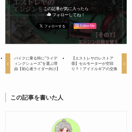
この記事が気に入ったら
フォローしてね！
Follow Me
バイクに乗る時に”ライデ
【エストレヤのレストア
ィングシューズ”を選ぶ理
⑧】セルモーターが空回
由【初心者ライダー向け】
り？！アイドルギアの交換
この記事を書いた人