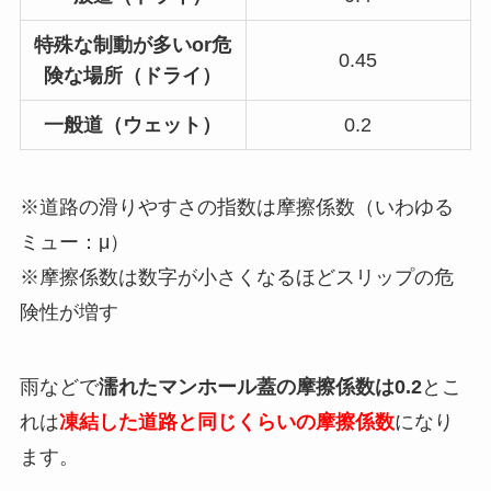
特殊な制動が多いor危
0.45
険な場所（ドライ）
一般道（ウェット）
0.2
※道路の滑りやすさの指数は摩擦係数（いわゆる
ミュー：μ）
※摩擦係数は数字が小さくなるほどスリップの危
険性が増す
雨などで
濡れたマンホール蓋の摩擦係数は0.2
とこ
れは
凍結した道路と同じくらいの摩擦係数
になり
ます。