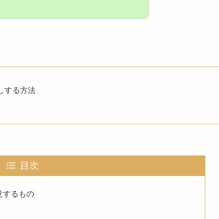
しする方法
目次
意するもの