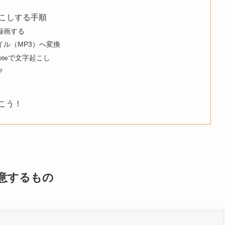
起こしする手順
録画する
イル（MP3）へ変換
oteで文字起こし
ク
こう！
意するもの