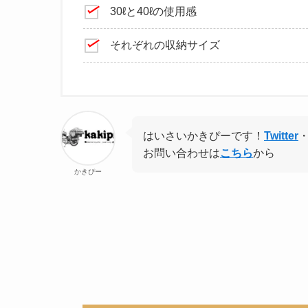
30ℓと40ℓの使用感
それぞれの収納サイズ
はいさいかきぴーです！
Twitter
お問い合わせは
こちら
から
かきぴー