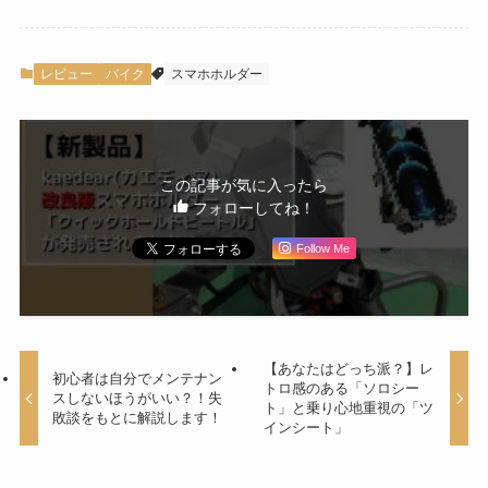
レビュー
バイク
スマホホルダー
この記事が気に入ったら
フォローしてね！
Follow Me
【あなたはどっち派？】レ
初心者は自分でメンテナン
トロ感のある「ソロシー
スしないほうがいい？！失
ト」と乗り心地重視の「ツ
敗談をもとに解説します！
インシート」